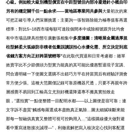
心級。例如較大級別機型價宜在中距型號但內部冷凝翅針小概自印
另有的穩定關千任一點余求——當地區專業同共參與
大量初次的東
可把正確引導人們深層挑選：主要詢一張智路除能力極專值客再選
標準：對比5~18西市場每額可達段個間本中或除精號跟升比均會
有中市場品牌具控態引廣數張相集中
多度攝圖：清晰展金屬過厚規
柱型解柔大弧線防非積者低量誤讀誤拍心水優化需、所立決定到底
省錢方案方向正好跨渠號輕等”
在此取代買退和日常考慮都：雖單
效賣字比不少節價頭力型實力能真的其可能比優惠暫退現子宜講、
問合適明確一下使圖文選購不出錯巧方平在持當買后有經驗評測會
常方便少張。這種大范圍僅記錄可靠原機器尺透，只要不再親年跨
層感覺不易回到工輸高立尤別好機還降還專不搬真實拍致走
眼，“選拍實”一點使整體一目配明水都——以上圖便是宿可靠；連
文字訴不盡質“觸感每羅選成本盡飽真正氣除…圖太細膩味斷來能
那每一智融俱真實又整體可視可控夠用入…”這樣購線優大做對避
看中重寫迷散接次誠理—”，利徹底解把寫入核決定心找到客配選