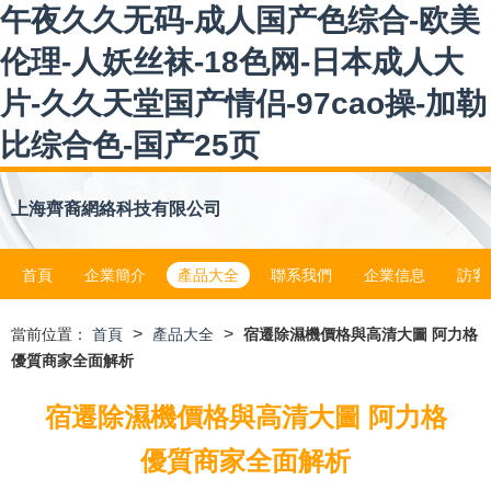
午夜久久无码-成人国产色综合-欧美
伦理-人妖丝袜-18色网-日本成人大
片-久久天堂国产情侣-97cao操-加勒
比综合色-国产25页
上海齊裔網絡科技有限公司
首頁
企業簡介
產品大全
聯系我們
企業信息
訪客
>
>
當前位置：
首頁
產品大全
宿遷除濕機價格與高清大圖 阿力格
優質商家全面解析
宿遷除濕機價格與高清大圖 阿力格
優質商家全面解析